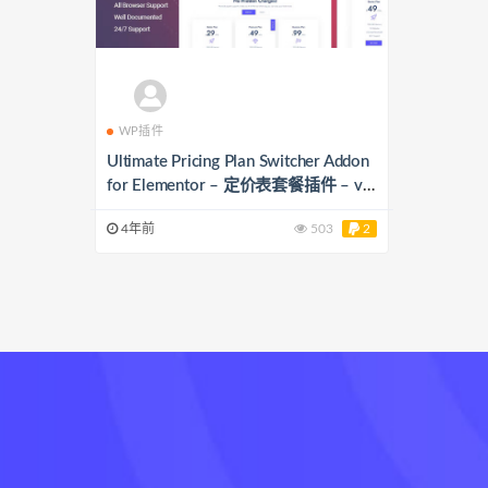
WP插件
Ultimate Pricing Plan Switcher Addon
for Elementor – 定价表套餐插件 – v1.
0.2
4年前
503
2