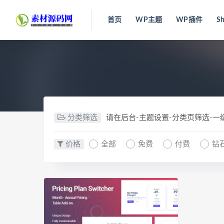
首页
WP主题
WP插件
Sh
分类筛选
请在后台-主题设置-分类页筛选-
价格
全部
免费
付费
钻