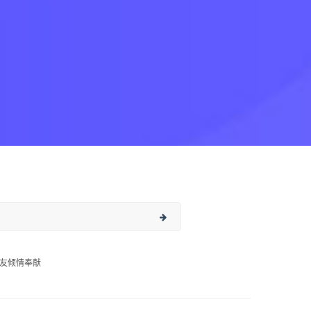
友倾情奉献