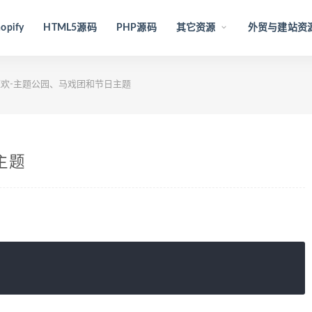
opify
HTML5源码
PHP源码
其它资源
外贸与建站资
欢-主题公园、马戏团和节日主题
主题