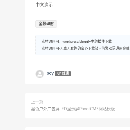
中文演示
金融理财
素材源码网，wordpress/shopify主题插件下载
素材源码网-无毒无套路的良心下载站
»
简繁双语通用金融资
scy
普通
上一篇
黑色户外广告屏LED显示屏PbootCMS网站模板