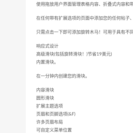
使用拖放用户界面管理表格内容、折叠式内容和
在任何带有扩展选项的页面中添加您的任何帖子
只需点击一下即可添加旋转木马！可用于具有不同布局选
响应式设计
高级滑块(包括旋转滑块！)节省19美元)
内置滑块。
在一分钟内创建您的滑块。
内容滑块
圆形滑块
扩展主题选项
页眉和页脚选项(&F)
许多页眉布局
可自定义菜单位置