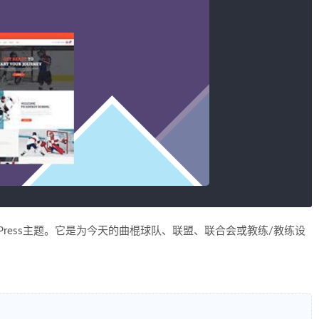
Press主题。它是为今天的曲棍球队、联盟、联合会或教练/教练设