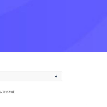
友倾情奉献