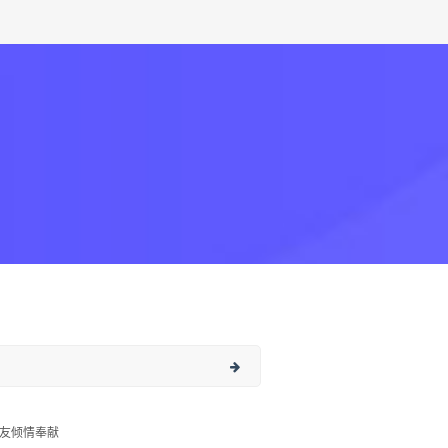
友倾情奉献