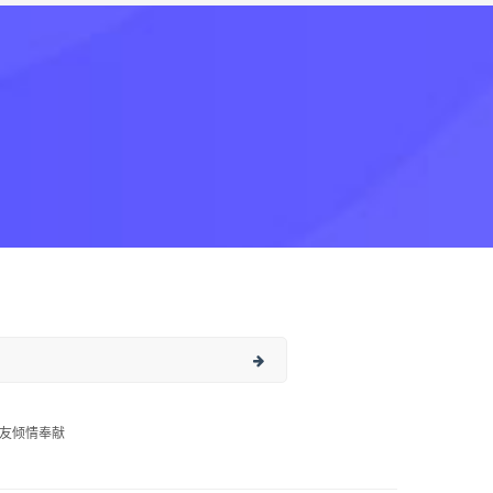
友倾情奉献