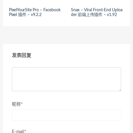
PixelYourSite Pro – Facebook
Snax – Viral Front-End Uploa
Pixel 插件 – v9.2.2
der 前端上传插件 – v1.92
发表回复
昵称*
E-mail*