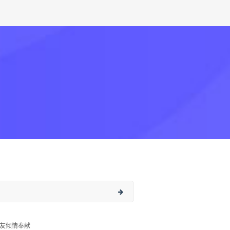
友倾情奉献