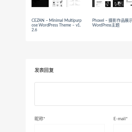
CEZAN – Minimal Multipurp
Phoxel – 摄影作品
ose WordPress Theme – v1.
WordPress主题
2.6
发表回复
昵称*
E-mail*